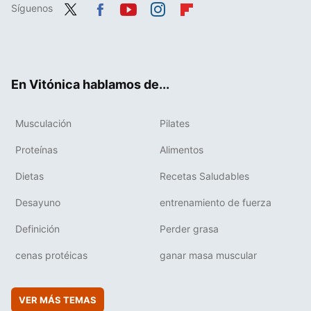
Síguenos
Twit
Fac
You
Inst
Flip
ter
ebo
tub
agr
boa
ok
e
am
rd
En Vitónica hablamos de...
Musculación
Pilates
Proteínas
Alimentos
Dietas
Recetas Saludables
Desayuno
entrenamiento de fuerza
Definición
Perder grasa
cenas protéicas
ganar masa muscular
VER MÁS TEMAS