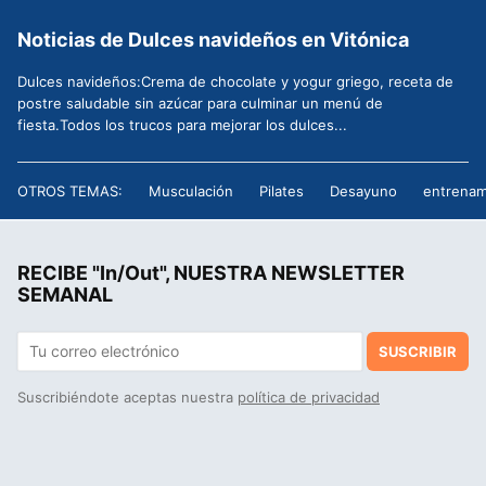
Noticias de Dulces navideños en Vitónica
Dulces navideños:Crema de chocolate y yogur griego, receta de
postre saludable sin azúcar para culminar un menú de
fiesta.Todos los trucos para mejorar los dulces...
OTROS TEMAS:
Musculación
Pilates
Desayuno
entrenam
RECIBE "In/Out", NUESTRA NEWSLETTER
SEMANAL
SUSCRIBIR
Suscribiéndote aceptas nuestra
política de privacidad