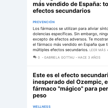
más vendido de España: t
efectos secundarios
PREVENCIÓN
Los fármacos se utilizan para aliviar sín
dolencias específicas. Sin embargo, ning
excepto de efectos adversos. Te mostra
el fármaco más vendido en España que t
múltiples efectos secundarios.
LEER MÁS 
COMENTARIOS
0
GABRIELA GOTTAU
HACE 3 AÑOS
Este es el efecto secundar
inesperado del Ozempic, e
fármaco "mágico" para pe
peso
WELLNESS