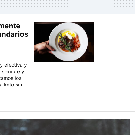
amente
undarios
y efectiva y
 siempre y
tamos los
a keto sin