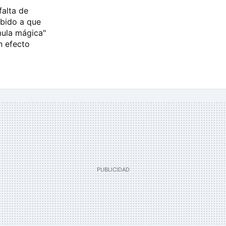
falta de
bido a que
mula mágica"
n efecto