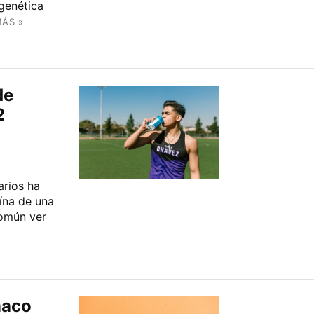
genética
MÁS »
de
2
rios ha
ína de una
común ver
maco