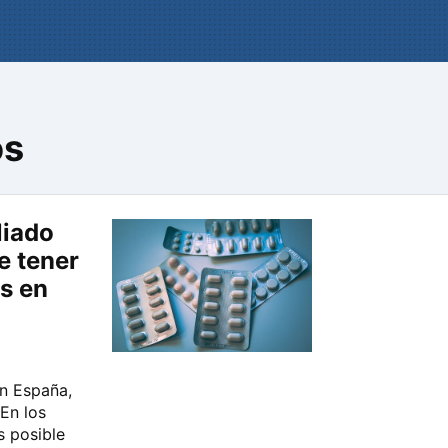
os
liado
e tener
s en
en España,
 En los
s posible