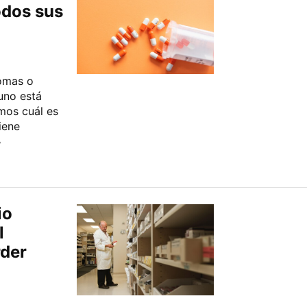
odos sus
tomas o
uno está
mos cuál es
iene
»
io
l
rder