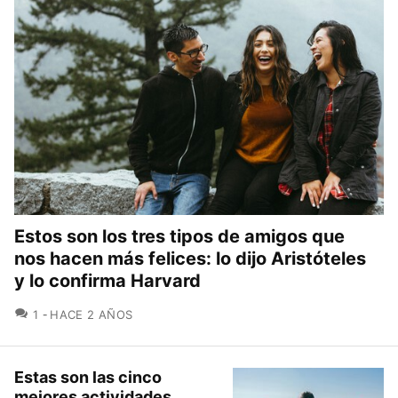
Estos son los tres tipos de amigos que
nos hacen más felices: lo dijo Aristóteles
y lo confirma Harvard
COMENTARIOS
1
HACE 2 AÑOS
Estas son las cinco
mejores actividades