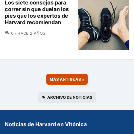
Los siete consejos para
correr sin que duelan los
pies que los expertos de
Harvard recomiendan
COMENTARIOS
0
HACE 2 AÑOS
MÁS ANTIGUAS
»
ARCHIVO DE NOTICIAS
Noticias de Harvard en Vitónica