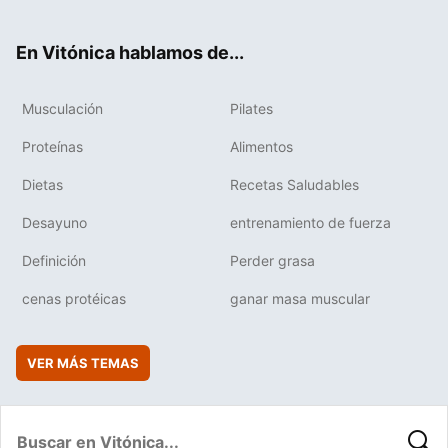
ter
ebo
tub
agr
boa
ok
e
am
rd
En Vitónica hablamos de...
Musculación
Pilates
Proteínas
Alimentos
Dietas
Recetas Saludables
Desayuno
entrenamiento de fuerza
Definición
Perder grasa
cenas protéicas
ganar masa muscular
VER MÁS TEMAS