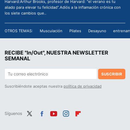
Harvard:Arthur Brooks, profesor de Harvard: “el verano es tu
aliado para elevar tu felicidad”.Adiós a la inflamación crónica con
los siete cambios que..
OTROS TEMAS:
Musculación
Pilates
Desayuno
entrenam
RECIBE "In/Out", NUESTRA NEWSLETTER
SEMANAL
SUSCRIBIR
Suscribiéndote aceptas nuestra
política de privacidad
Síguenos
Twit
Fac
You
Inst
Flip