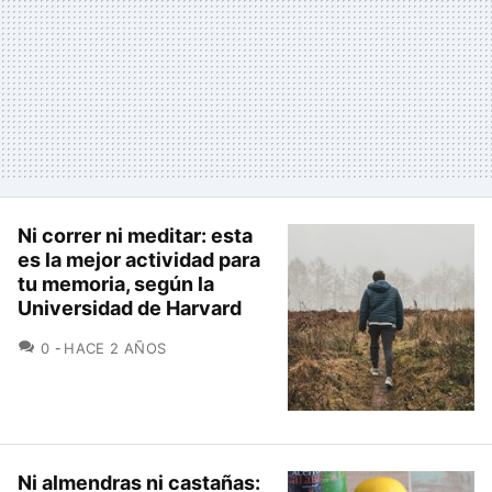
Ni correr ni meditar: esta
es la mejor actividad para
tu memoria, según la
Universidad de Harvard
COMENTARIOS
0
HACE 2 AÑOS
Ni almendras ni castañas: