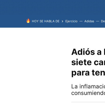
HOY SE HABLA DE
Ejercicio
Adidas
De
Adiós a 
siete c
para ten
La inflamaci
consumiendo