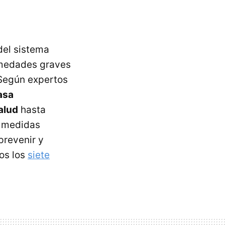
del sistema
rmedades graves
 Según expertos
asa
alud
hasta
n medidas
prevenir y
mos los
siete