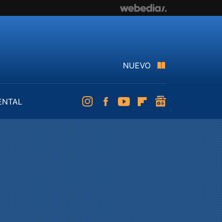
NUEVO
ENTAL
Instagram
Facebook
Youtube
Flipboard
googlenews