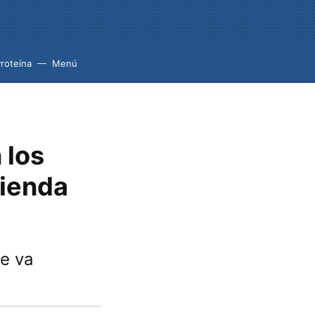
roteína
Menú
 los
mienda
ue va