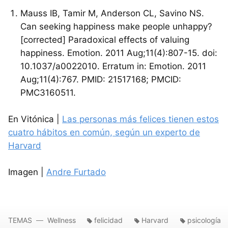
Mauss IB, Tamir M, Anderson CL, Savino NS.
Can seeking happiness make people unhappy?
[corrected] Paradoxical effects of valuing
happiness. Emotion. 2011 Aug;11(4):807-15. doi:
10.1037/a0022010. Erratum in: Emotion. 2011
Aug;11(4):767. PMID: 21517168; PMCID:
PMC3160511.
En Vitónica |
Las personas más felices tienen estos
cuatro hábitos en común, según un experto de
Harvard
Imagen |
Andre Furtado
TEMAS
Wellness
felicidad
Harvard
psicología