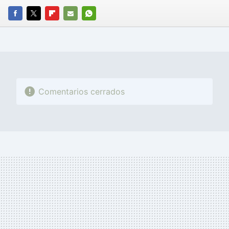
FACEBOOK
TWITTER
FLIPBOARD
E-
WHATSAPP
MAIL
Comentarios cerrados