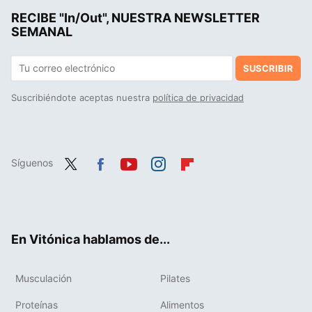
RECIBE "In/Out", NUESTRA NEWSLETTER
SEMANAL
SUSCRIBIR
Suscribiéndote aceptas nuestra
política de privacidad
Síguenos
Twit
Fac
You
Inst
Flip
ter
ebo
tub
agr
boa
ok
e
am
rd
En Vitónica hablamos de...
Musculación
Pilates
Proteínas
Alimentos