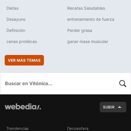
Dietas
Recetas Saludables
Desayuno
entrenamiento de fuerza
Definición
Perder grasa
cenas protéicas
ganar masa muscular
VER MÁS TEMAS
BUSC
SUBIR
Trendencias
Decoesfera