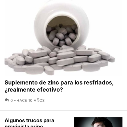
Suplemento de zinc para los resfriados,
¿realmente efectivo?
COMENTARIOS
0
HACE 10 AÑOS
Algunos trucos para
previnir la gripe