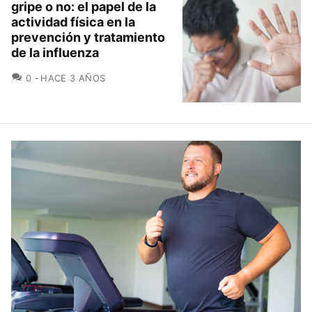
gripe o no: el papel de la
actividad física en la
prevención y tratamiento
de la influenza
COMENTARIOS
0
HACE 3 AÑOS