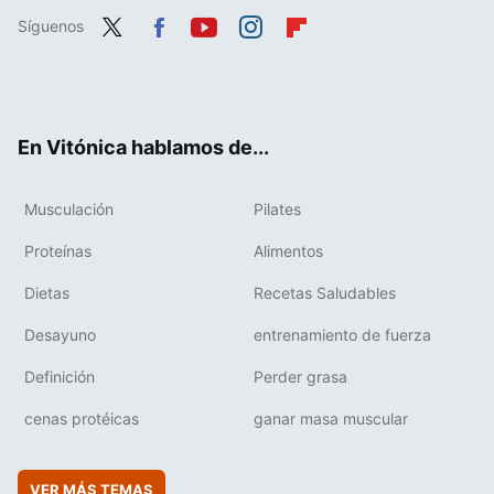
Síguenos
Twit
Fac
You
Inst
Flip
ter
ebo
tub
agr
boa
ok
e
am
rd
En Vitónica hablamos de...
Musculación
Pilates
Proteínas
Alimentos
Dietas
Recetas Saludables
Desayuno
entrenamiento de fuerza
Definición
Perder grasa
cenas protéicas
ganar masa muscular
VER MÁS TEMAS