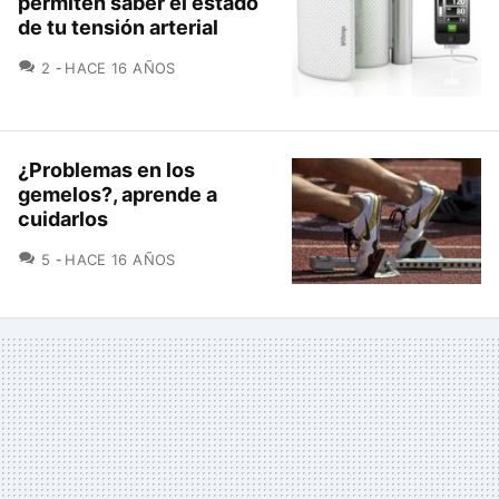
permiten saber el estado
de tu tensión arterial
COMENTARIOS
2
HACE 16 AÑOS
¿Problemas en los
gemelos?, aprende a
cuidarlos
COMENTARIOS
5
HACE 16 AÑOS