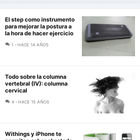
El step como instrumento
para mejorar la postura a
la hora de hacer ejercicio
COMENTARIOS
1
HACE 14 AÑOS
Todo sobre la columna
vertebral (IV): columna
cervical
COMENTARIOS
4
HACE 15 AÑOS
Withings y iPhone te