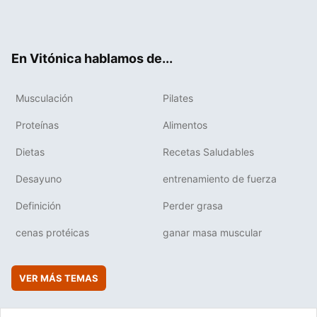
Twit
Fac
You
Inst
Flip
ter
ebo
tub
agr
boa
ok
e
am
rd
En Vitónica hablamos de...
Musculación
Pilates
Proteínas
Alimentos
Dietas
Recetas Saludables
Desayuno
entrenamiento de fuerza
Definición
Perder grasa
cenas protéicas
ganar masa muscular
VER MÁS TEMAS