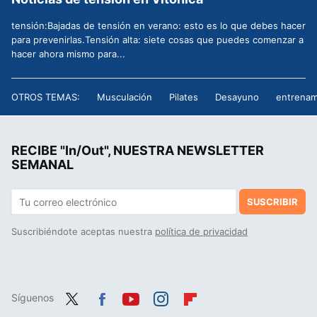
tensión:Bajadas de tensión en verano: esto es lo que debes hacer
para prevenirlas.Tensión alta: siete cosas que puedes comenzar a
hacer ahora mismo para...
OTROS TEMAS:
Musculación
Pilates
Desayuno
entrenam
RECIBE "In/Out", NUESTRA NEWSLETTER
SEMANAL
SUSCRIBIR
Suscribiéndote aceptas nuestra
política de privacidad
Síguenos