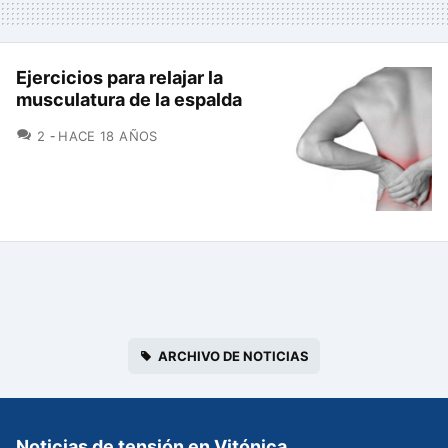
Ejercicios para relajar la
musculatura de la espalda
COMENTARIOS
2
HACE 18 AÑOS
ARCHIVO DE NOTICIAS
Noticias de tensión en Vitónica