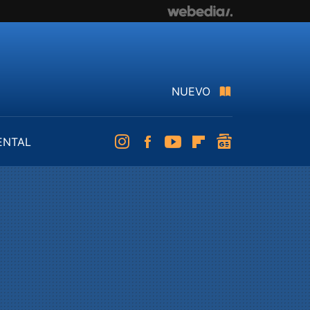
NUEVO
ENTAL
Instagram
Facebook
Youtube
Flipboard
googlenews