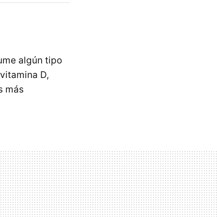
me algún tipo
 vitamina D,
as más