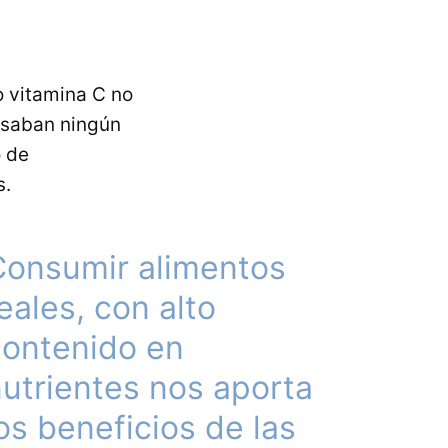
o vitamina C no
usaban ningún
o de
s.
Consumir alimentos
eales, con alto
contenido en
utrientes nos aporta
os beneficios de las