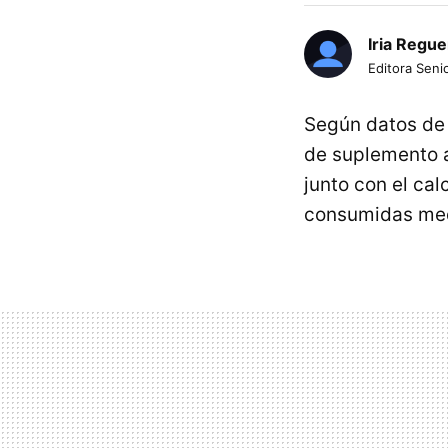
Iria Regue
Editora Senio
Según datos d
de suplemento a
junto con el ca
consumidas med