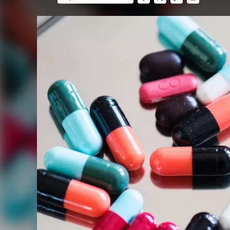
FACEBOOK
TWITTER
FLIPBOARD
E-
MAIL