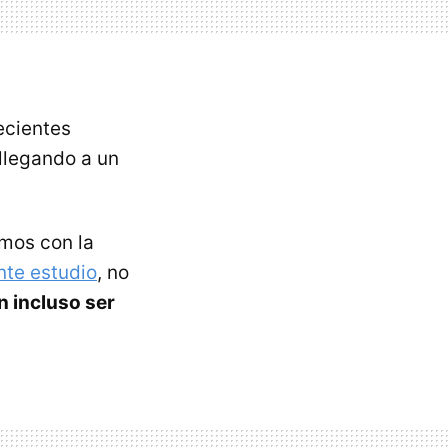
ecientes
llegando a un
mos con la
nte estudio
, no
 incluso ser