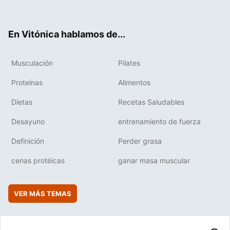
ter
ebo
tub
agr
boa
ok
e
am
rd
En Vitónica hablamos de...
Musculación
Pilates
Proteínas
Alimentos
Dietas
Recetas Saludables
Desayuno
entrenamiento de fuerza
Definición
Perder grasa
cenas protéicas
ganar masa muscular
VER MÁS TEMAS