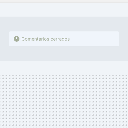
FACEBOOK
TWITTER
FLIPBOARD
E-
WHATSAPP
MAIL
Comentarios cerrados