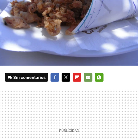
Sin comentarios
FACEBOOK
TWITTER
FLIPBOARD
E-
WHATSAPP
MAIL