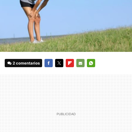
2 comentarios
FACEBOOK
TWITTER
FLIPBOARD
E-
WHATSAPP
MAIL