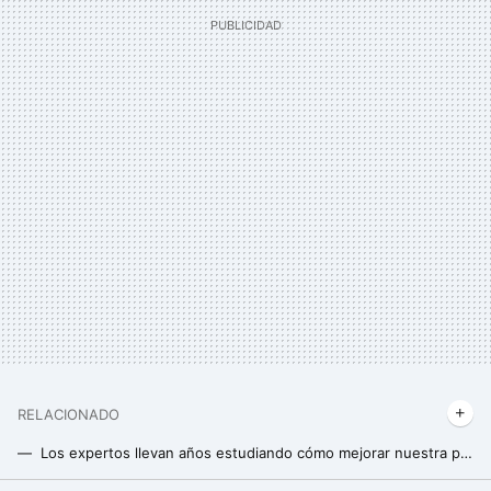
RELACIONADO
Los expertos llevan años estudiando cómo mejorar nuestra postura y han encontrado por fin la solución: caminar marcha atrás
No sólo para tener un cuerpo musculado: estas son las razones por las cuales cada vez más mujeres van al gimnasio