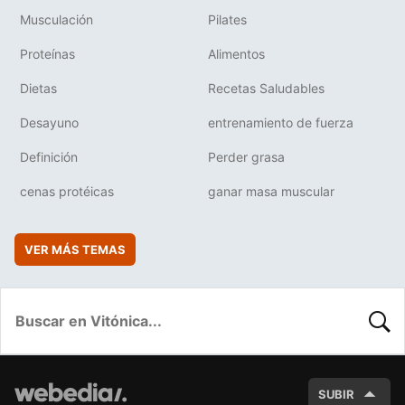
Musculación
Pilates
Proteínas
Alimentos
Dietas
Recetas Saludables
Desayuno
entrenamiento de fuerza
Definición
Perder grasa
cenas protéicas
ganar masa muscular
VER MÁS TEMAS
BUSC
SUBIR