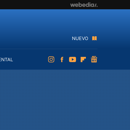
NUEVO
ENTAL
Instagram
Facebook
Youtube
Flipboard
googlenews