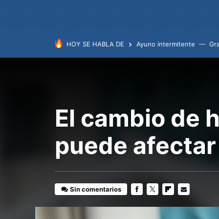
HOY SE HABLA DE
Ayuno intermitente
Gr
El cambio de h
puede afectar 
Sin comentarios
FACEBOOK
TWITTER
FLIPBOARD
E-
MAIL