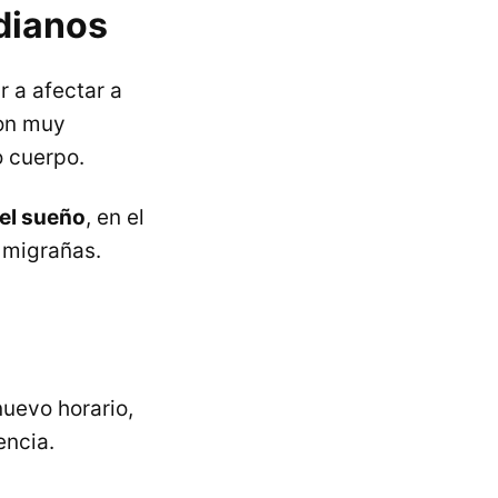
adianos
r a afectar a
son muy
o cuerpo.
del sueño
, en el
 migrañas.
nuevo horario,
ncia.