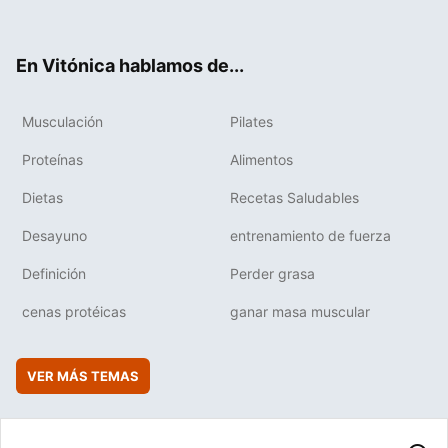
ter
ebo
tub
agr
boa
ok
e
am
rd
En Vitónica hablamos de...
Musculación
Pilates
Proteínas
Alimentos
Dietas
Recetas Saludables
Desayuno
entrenamiento de fuerza
Definición
Perder grasa
cenas protéicas
ganar masa muscular
VER MÁS TEMAS