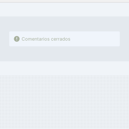
FACEBOOK
TWITTER
FLIPBOARD
E-
WHATSAPP
MAIL
Comentarios cerrados