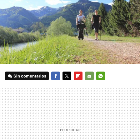
Sin comentarios
FACEBOOK
TWITTER
FLIPBOARD
E-
WHATSAPP
MAIL