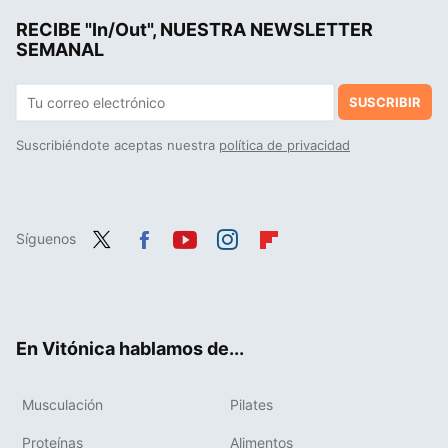
RECIBE "In/Out", NUESTRA NEWSLETTER
Así es como puedes prevenir los calambres musculares típicos que aparecen en verano al hacer ejercicio
SEMANAL
SUSCRIBIR
Suscribiéndote aceptas nuestra
política de privacidad
Síguenos
Twit
Fac
You
Inst
Flip
ter
ebo
tub
agr
boa
ok
e
am
rd
En Vitónica hablamos de...
Musculación
Pilates
Proteínas
Alimentos