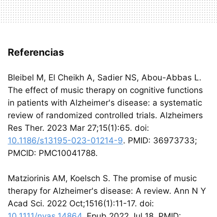
Referencias
Bleibel M, El Cheikh A, Sadier NS, Abou-Abbas L.
The effect of music therapy on cognitive functions
in patients with Alzheimer's disease: a systematic
review of randomized controlled trials. Alzheimers
Res Ther. 2023 Mar 27;15(1):65. doi:
10.1186/s13195-023-01214-9
. PMID: 36973733;
PMCID: PMC10041788.
Matziorinis AM, Koelsch S. The promise of music
therapy for Alzheimer's disease: A review. Ann N Y
Acad Sci. 2022 Oct;1516(1):11-17. doi:
10.1111/nyas.14864
. Epub 2022 Jul 18. PMID: