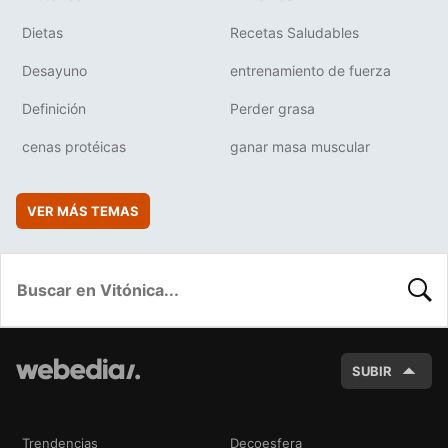
Dietas
Recetas Saludables
Desayuno
entrenamiento de fuerza
Definición
Perder grasa
cenas protéicas
ganar masa muscular
VER MÁS TEMAS
BUSC
SUBIR
Trendencias
Decoesfera