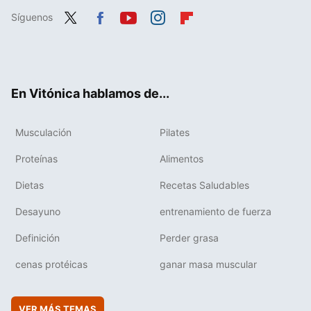
Síguenos
Twit
Fac
You
Inst
Flip
ter
ebo
tub
agr
boa
ok
e
am
rd
En Vitónica hablamos de...
Musculación
Pilates
Proteínas
Alimentos
Dietas
Recetas Saludables
Desayuno
entrenamiento de fuerza
Definición
Perder grasa
cenas protéicas
ganar masa muscular
VER MÁS TEMAS