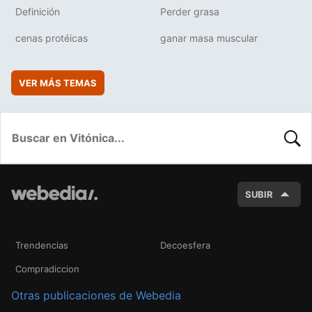
Definición
Perder grasa
cenas protéicas
ganar masa muscular
VER MÁS TEMAS
BUSC
SUBIR
Trendencias
Decoesfera
Compradiccion
Otras publicaciones de Webedia