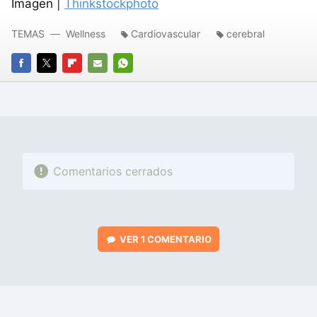
Imagen |
Thinkstockphoto
TEMAS
Wellness
Cardiovascular
cerebral
FACEBOOK
TWITTER
FLIPBOARD
E-
WHATSAPP
MAIL
Comentarios cerrados
VER
1 COMENTARIO