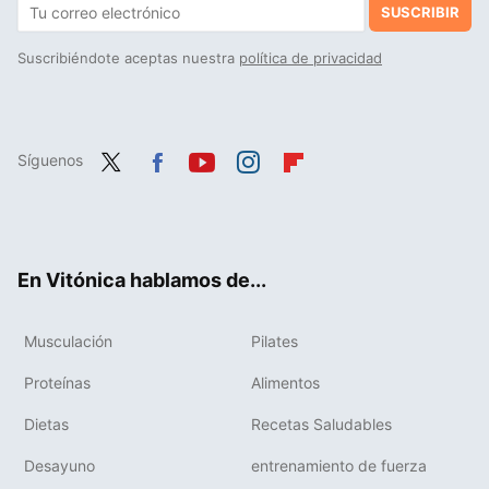
SUSCRIBIR
Suscribiéndote aceptas nuestra
política de privacidad
Síguenos
Twit
Fac
You
Inst
Flip
ter
ebo
tub
agr
boa
ok
e
am
rd
En Vitónica hablamos de...
Musculación
Pilates
Proteínas
Alimentos
Dietas
Recetas Saludables
Desayuno
entrenamiento de fuerza