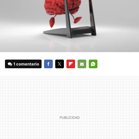
1 comentario
FACEBOOK
TWITTER
FLIPBOARD
E-
WHATSAPP
MAIL