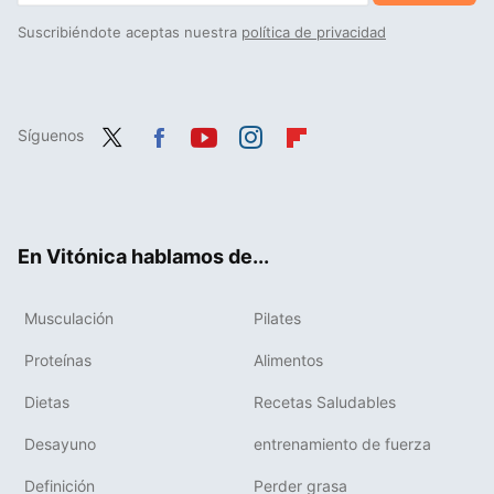
Suscribiéndote aceptas nuestra
política de privacidad
Síguenos
Twit
Fac
You
Inst
Flip
ter
ebo
tub
agr
boa
ok
e
am
rd
En Vitónica hablamos de...
Musculación
Pilates
Proteínas
Alimentos
Dietas
Recetas Saludables
Desayuno
entrenamiento de fuerza
Definición
Perder grasa