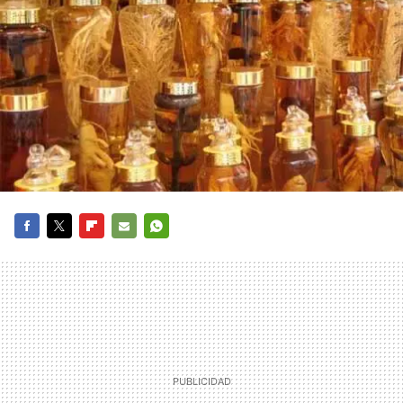
FACEBOOK
TWITTER
FLIPBOARD
E-
WHATSAPP
MAIL