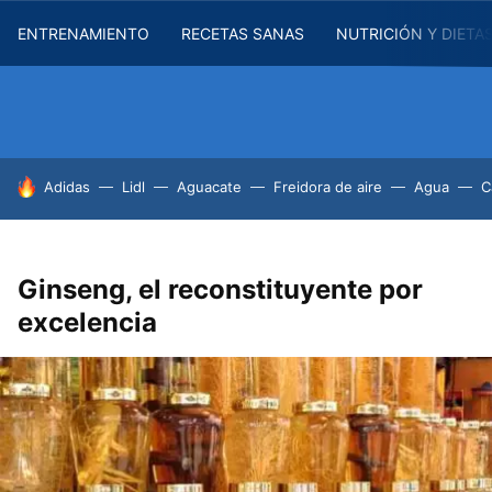
ENTRENAMIENTO
RECETAS SANAS
NUTRICIÓN Y DIETA
HOY SE HABLA DE
Adidas
Lidl
Aguacate
Freidora de aire
Agua
C
Ginseng, el reconstituyente por
excelencia