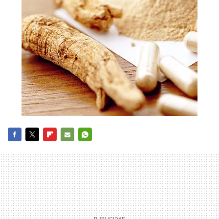
FACEBOOK
TWITTER
FLIPBOARD
E-
WHATSAPP
MAIL