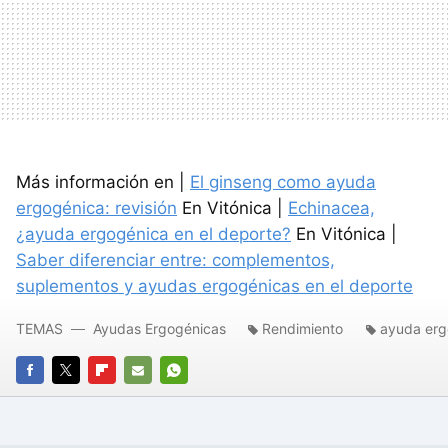
Más información en |
El ginseng como ayuda
ergogénica: revisión
En Vitónica |
Echinacea,
¿ayuda ergogénica en el deporte?
En Vitónica |
Saber diferenciar entre: complementos,
suplementos y ayudas ergogénicas en el deporte
TEMAS
Ayudas Ergogénicas
Rendimiento
ayuda erg
FACEBOOK
TWITTER
FLIPBOARD
E-
WHATSAPP
MAIL