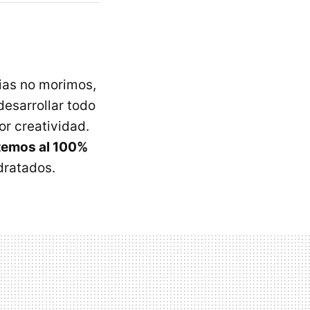
ias no morimos,
esarrollar todo
or creatividad.
stemos al 100%
dratados.