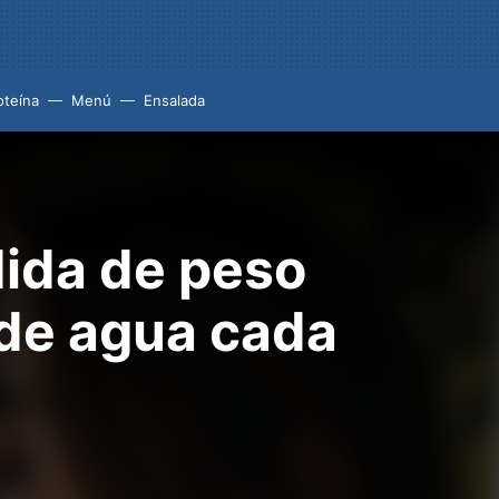
oteína
Menú
Ensalada
dida de peso
de agua cada