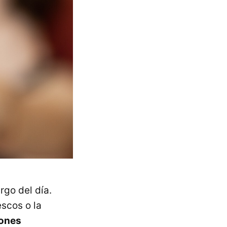
argo del día.
escos o la
iones