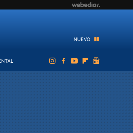
NUEVO
ENTAL
Instagram
Facebook
Youtube
Flipboard
googlenews