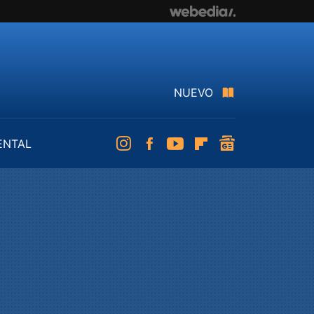
NUEVO
ENTAL
Instagram
Facebook
Youtube
Flipboard
googlenews