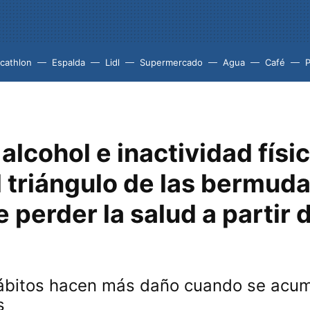
cathlon
Espalda
Lidl
Supermercado
Agua
Café
P
alcohol e inactividad físic
l triángulo de las bermud
 perder la salud a partir 
ábitos hacen más daño cuando se acu
s