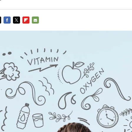
FACEBOOK
TWITTER
FLIPBOARD
E-
MAIL