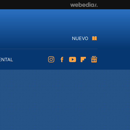
NUEVO
ENTAL
Instagram
Facebook
Youtube
Flipboard
googlenews