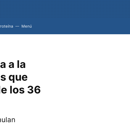
roteína
Menú
a a la
as que
de los 36
mulan