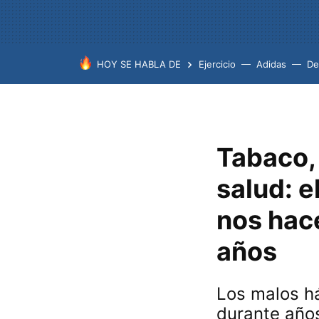
HOY SE HABLA DE
Ejercicio
Adidas
De
Tabaco, 
salud: e
nos hace
años
Los malos h
durante año