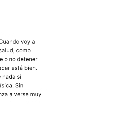
 Cuando voy a
 salud, como
e o no detener
acer está bien.
 nada si
sica. Sin
nza a verse muy