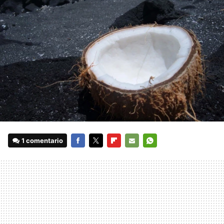
1 comentario
FACEBOOK
TWITTER
FLIPBOARD
E-
WHATSAPP
MAIL