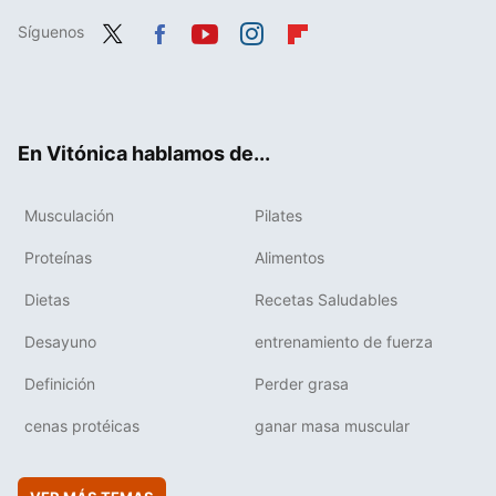
Síguenos
Twit
Fac
You
Inst
Flip
ter
ebo
tub
agr
boa
ok
e
am
rd
En Vitónica hablamos de...
Musculación
Pilates
Proteínas
Alimentos
Dietas
Recetas Saludables
Desayuno
entrenamiento de fuerza
Definición
Perder grasa
cenas protéicas
ganar masa muscular