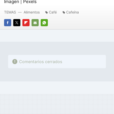
Imagen | Pexels
TEMAS
Alimentos
Café
Cafeína
FACEBOOK
TWITTER
FLIPBOARD
E-
WHATSAPP
MAIL
Comentarios cerrados