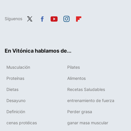
Síguenos
Twit
Fac
You
Inst
Flip
ter
ebo
tub
agr
boa
ok
e
am
rd
En Vitónica hablamos de...
Musculación
Pilates
Proteínas
Alimentos
Dietas
Recetas Saludables
Desayuno
entrenamiento de fuerza
Definición
Perder grasa
cenas protéicas
ganar masa muscular