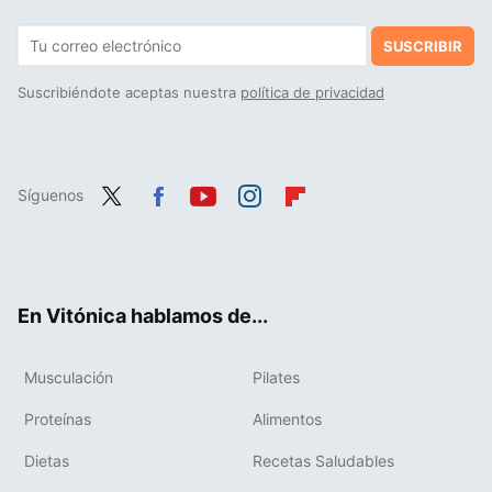
SUSCRIBIR
Suscribiéndote aceptas nuestra
política de privacidad
Síguenos
Twit
Fac
You
Inst
Flip
ter
ebo
tub
agr
boa
ok
e
am
rd
En Vitónica hablamos de...
Musculación
Pilates
Proteínas
Alimentos
Dietas
Recetas Saludables