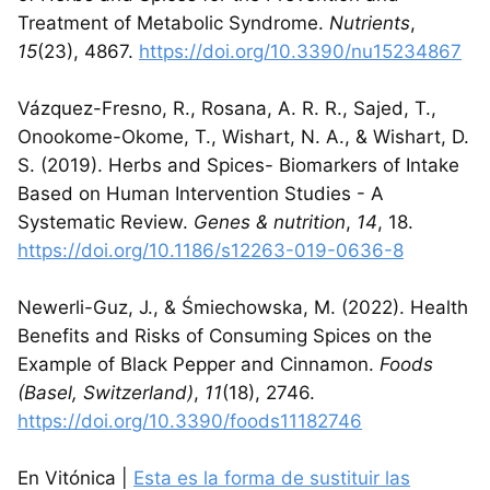
Treatment of Metabolic Syndrome.
Nutrients
,
15
(23), 4867.
https://doi.org/10.3390/nu15234867
Vázquez-Fresno, R., Rosana, A. R. R., Sajed, T.,
Onookome-Okome, T., Wishart, N. A., & Wishart, D.
S. (2019). Herbs and Spices- Biomarkers of Intake
Based on Human Intervention Studies - A
Systematic Review.
Genes & nutrition
,
14
, 18.
https://doi.org/10.1186/s12263-019-0636-8
Newerli-Guz, J., & Śmiechowska, M. (2022). Health
Benefits and Risks of Consuming Spices on the
Example of Black Pepper and Cinnamon.
Foods
(Basel, Switzerland)
,
11
(18), 2746.
https://doi.org/10.3390/foods11182746
En Vitónica |
Esta es la forma de sustituir las