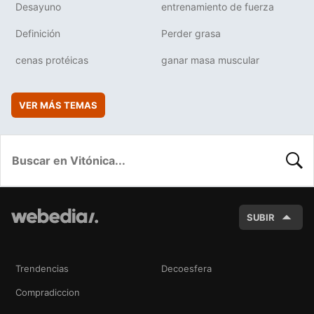
Desayuno
entrenamiento de fuerza
Definición
Perder grasa
cenas protéicas
ganar masa muscular
VER MÁS TEMAS
BUSC
SUBIR
Trendencias
Decoesfera
Compradiccion