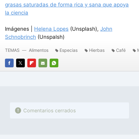
grasas saturadas de forma rica y sana que apoya
la ciencia
Imágenes |
Helena Lopes
(Unsplash),
John
Schnobrinch
(Unspalsh)
TEMAS
Alimentos
Especias
Hierbas
Café
FACEBOOK
TWITTER
FLIPBOARD
E-
WHATSAPP
MAIL
Comentarios cerrados