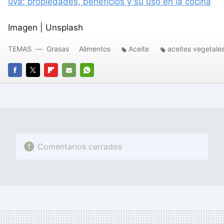
uva: propiedades, beneficios y su uso en la cocina
Imagen | Unsplash
TEMAS
Grasas
Alimentos
Aceite
aceites vegetale
FACEBOOK
TWITTER
FLIPBOARD
E-
WHATSAPP
MAIL
Comentarios cerrados