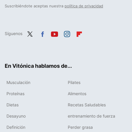
Suscribiéndote aceptas nuestra
política de privacidad
Síguenos
Twit
Fac
You
Inst
Flip
ter
ebo
tub
agr
boa
ok
e
am
rd
En Vitónica hablamos de...
Musculación
Pilates
Proteínas
Alimentos
Dietas
Recetas Saludables
Desayuno
entrenamiento de fuerza
Definición
Perder grasa