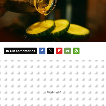
Sin comentarios
FACEBOOK
TWITTER
FLIPBOARD
E-
WHATSAPP
MAIL