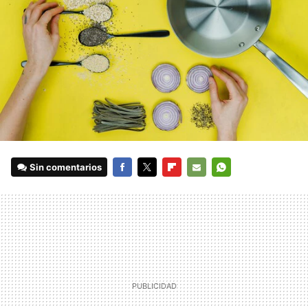
Sin comentarios
FACEBOOK
TWITTER
FLIPBOARD
E-
WHATSAPP
MAIL