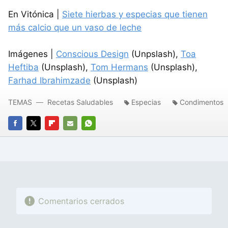
En Vitónica |
Siete hierbas y especias que tienen
más calcio que un vaso de leche
Imágenes |
Conscious Design
(Unpslash),
Toa
Heftiba
(Unsplash),
Tom Hermans
(Unsplash),
Farhad Ibrahimzade
(Unsplash)
TEMAS
Recetas Saludables
Especias
Condimentos
FACEBOOK
TWITTER
FLIPBOARD
E-
WHATSAPP
MAIL
Comentarios cerrados