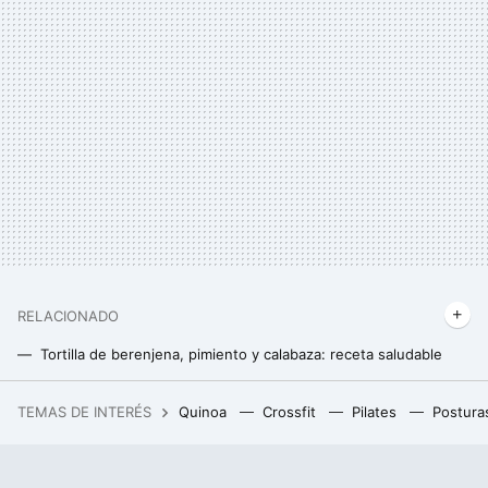
RELACIONADO
Tortilla de berenjena, pimiento y calabaza: receta saludable
Huevos al horno sobre aguacate con queso de cabra. Receta saludable
TEMAS DE INTERÉS
Quinoa
Crossfit
Pilates
Postura
Adidas ha rebajado las Samba más modernas color dulce de leche que combinan con todo y son súper cómodas