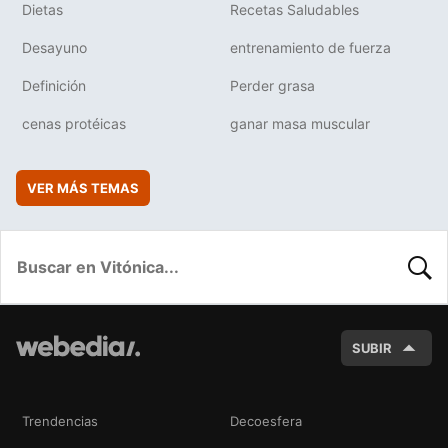
Dietas
Recetas Saludables
Desayuno
entrenamiento de fuerza
Definición
Perder grasa
cenas protéicas
ganar masa muscular
VER MÁS TEMAS
BUSC
SUBIR
Trendencias
Decoesfera