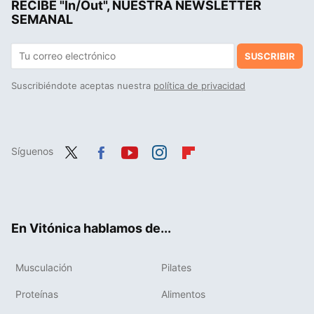
RECIBE "In/Out", NUESTRA NEWSLETTER
SEMANAL
SUSCRIBIR
Suscribiéndote aceptas nuestra
política de privacidad
Síguenos
Twit
Fac
You
Inst
Flip
ter
ebo
tub
agr
boa
ok
e
am
rd
En Vitónica hablamos de...
Musculación
Pilates
Proteínas
Alimentos