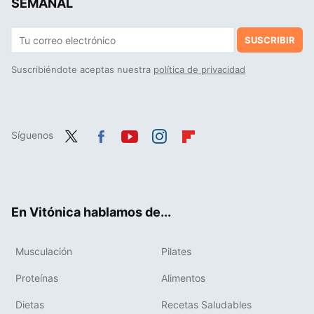
SEMANAL
SUSCRIBIR
Suscribiéndote aceptas nuestra
política de privacidad
Síguenos
Twit
Fac
You
Inst
Flip
ter
ebo
tub
agr
boa
ok
e
am
rd
En Vitónica hablamos de...
Musculación
Pilates
Proteínas
Alimentos
Dietas
Recetas Saludables