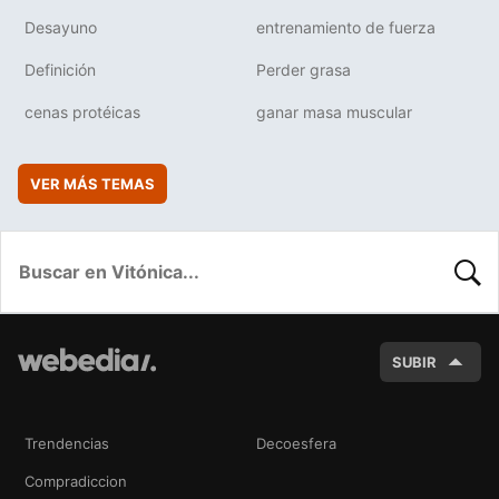
Desayuno
entrenamiento de fuerza
Definición
Perder grasa
cenas protéicas
ganar masa muscular
VER MÁS TEMAS
BUSC
SUBIR
Trendencias
Decoesfera
Compradiccion