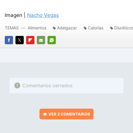
Imagen |
Nacho Vegas
TEMAS
Alimentos
Adelgazar
Calorías
Diurético
FACEBOOK
TWITTER
FLIPBOARD
E-
WHATSAPP
MAIL
Comentarios cerrados
VER
2 COMENTARIOS