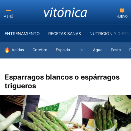
MENÚ
NUEVO
ENTRENAMIENTO
RECETAS SANAS
NUTRICIÓN Y DIETA
HOY SE HABLA DE
Adidas
Cerebro
Espalda
Lidl
Agua
Pasta
Esparragos blancos o espárragos
trigueros