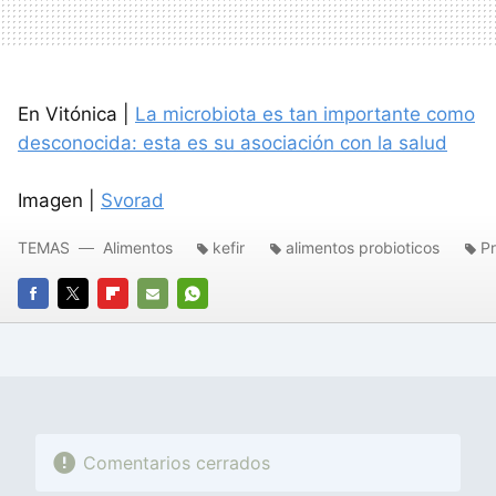
En Vitónica |
La microbiota es tan importante como
desconocida: esta es su asociación con la salud
Imagen |
Svorad
TEMAS
Alimentos
kefir
alimentos probioticos
Pr
FACEBOOK
TWITTER
FLIPBOARD
E-
WHATSAPP
MAIL
Comentarios cerrados