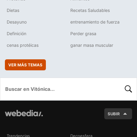
Dietas
Recetas Saludables
Desayuno
entrenamiento de fuerza
Definición
Perder grasa
cenas protéicas
ganar masa muscular
VER MÁS TEMAS
BUSC
SUBIR
Trendencias
Decoesfera