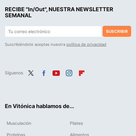
RECIBE "In/Out", NUESTRA NEWSLETTER
Colágeno para deportistas: ¿milagro para el rendimiento y las articulaciones o una simple moda?
SEMANAL
SUSCRIBIR
Suscribiéndote aceptas nuestra
política de privacidad
Síguenos
Twit
Fac
You
Inst
Flip
ter
ebo
tub
agr
boa
ok
e
am
rd
En Vitónica hablamos de...
Musculación
Pilates
Proteínas
Alimentos