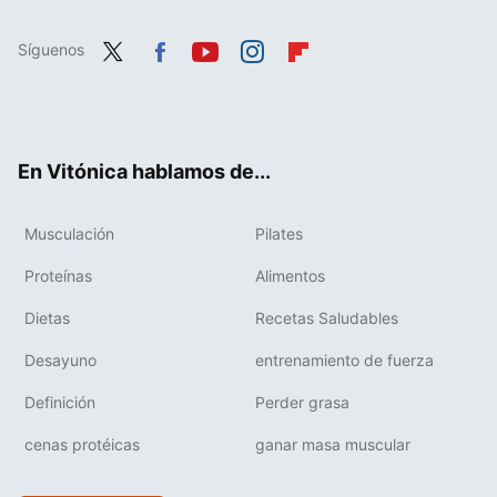
Síguenos
Twit
Fac
You
Inst
Flip
ter
ebo
tub
agr
boa
ok
e
am
rd
En Vitónica hablamos de...
Musculación
Pilates
Proteínas
Alimentos
Dietas
Recetas Saludables
Desayuno
entrenamiento de fuerza
Definición
Perder grasa
cenas protéicas
ganar masa muscular