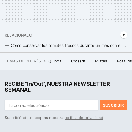
RELACIONADO
Cómo conservar los tomates frescos durante un mes con el método de la pajita
Ni arroz ni patatas: cinco alimentos que es mejor no cocinar en tu freidora de aire
TEMAS DE INTERÉS
Quinoa
Crossfit
Pilates
Postura
El petróleo y: Arabia Saudí está derrochando tanto dinero en The Line que ha entrado en déficit
La cena más fácil y rica en proteínas, se prepara con calabacín y sólo cinco ingredientes más, en minutos
RECIBE "In/Out", NUESTRA NEWSLETTER
El pastel saludable más fácil y rápido para un desayuno sin azúcar y con avena, que además está delicioso
SEMANAL
SUSCRIBIR
Suscribiéndote aceptas nuestra
política de privacidad