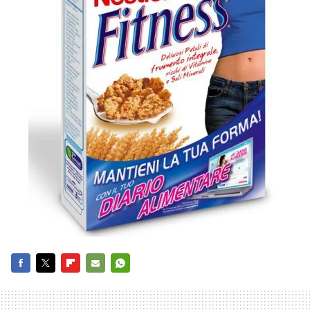
FACEBOOK
TWITTER
FLIPBOARD
E-
WHATSAPP
MAIL