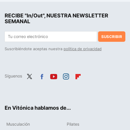
RECIBE "In/Out", NUESTRA NEWSLETTER
SEMANAL
SUSCRIBIR
Suscribiéndote aceptas nuestra
política de privacidad
Síguenos
Twit
Fac
You
Inst
Flip
ter
ebo
tub
agr
boa
ok
e
am
rd
En Vitónica hablamos de...
Musculación
Pilates