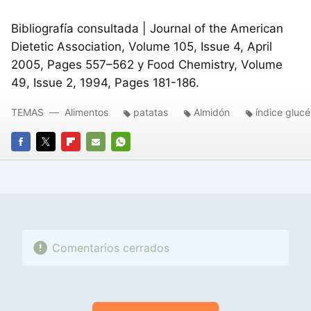
Bibliografía consultada | Journal of the American
Dietetic Association, Volume 105, Issue 4, April
2005, Pages 557–562 y Food Chemistry, Volume
49, Issue 2, 1994, Pages 181-186.
TEMAS
Alimentos
patatas
Almidón
índice gluc
FACEBOOK
TWITTER
FLIPBOARD
E-
WHATSAPP
MAIL
Comentarios cerrados