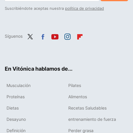
Suscribiéndote aceptas nuestra
política de privacidad
Síguenos
Twit
Fac
You
Inst
Flip
ter
ebo
tub
agr
boa
ok
e
am
rd
En Vitónica hablamos de...
Musculación
Pilates
Proteínas
Alimentos
Dietas
Recetas Saludables
Desayuno
entrenamiento de fuerza
Definición
Perder grasa