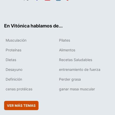
Twit
Fac
You
Inst
Flip
ter
ebo
tub
agr
boa
ok
e
am
rd
En Vitónica hablamos de...
Musculación
Pilates
Proteínas
Alimentos
Dietas
Recetas Saludables
Desayuno
entrenamiento de fuerza
Definición
Perder grasa
cenas protéicas
ganar masa muscular
VER MÁS TEMAS