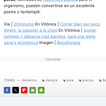
organismo, pueden convertirse en un excelente
postre o tentempié.
Vía |
20minutos
En Vitónica |
Comer bien por poco
dinero, la solución a la crisis
En Vitónica |
Aceite,
tomates y plátanos más baratos, para una dieta
sana y económica
Imagen |
BocaDorada
TEMAS
Alimentos
merluza
pera
precios
Ba
FACEBOOK
TWITTER
FLIPBOARD
E-
WHATSAPP
MAIL