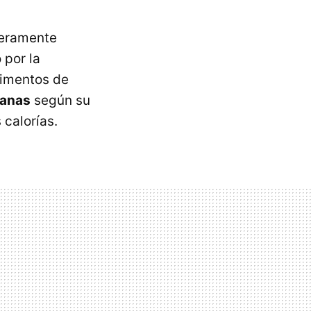
deramente
 por la
limentos de
sanas
según su
 calorías.