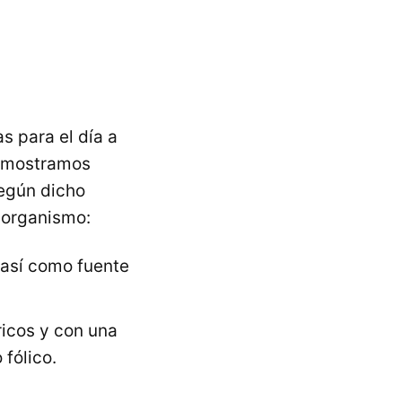
s para el día a
e mostramos
egún dicho
l organismo:
 así como fuente
ricos y con una
 fólico.