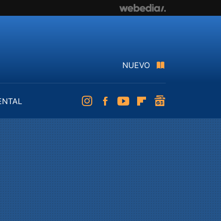
NUEVO
ENTAL
Instagram
Facebook
Youtube
Flipboard
googlenews