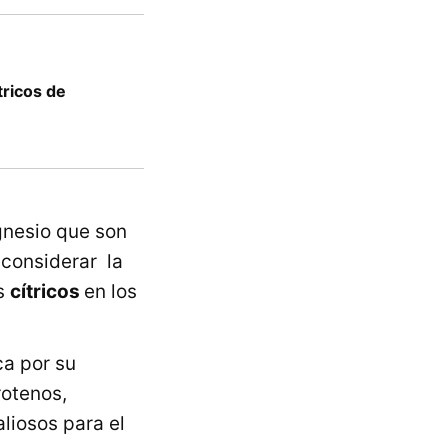
tricos de
gnesio que son
 considerar la
os
cítricos
en los
ca por su
rotenos,
aliosos para el