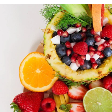
FACEBOOK
TWITTER
FLIPBOARD
E-
MAIL