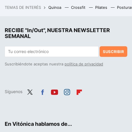
Galletas de avena sin azúcar: receta sana y fácil con sólo tres ingredientes
TEMAS DE INTERÉS
Quinoa
Crossfit
Pilates
Postura
El Corte Inglés rebaja el jamón de bellota a tiempo para el Día del Padre, que dure hasta entonces es otro tema
RECIBE "In/Out", NUESTRA NEWSLETTER
SEMANAL
SUSCRIBIR
Suscribiéndote aceptas nuestra
política de privacidad
Síguenos
Twit
Fac
You
Inst
Flip
ter
ebo
tub
agr
boa
ok
e
am
rd
En Vitónica hablamos de...