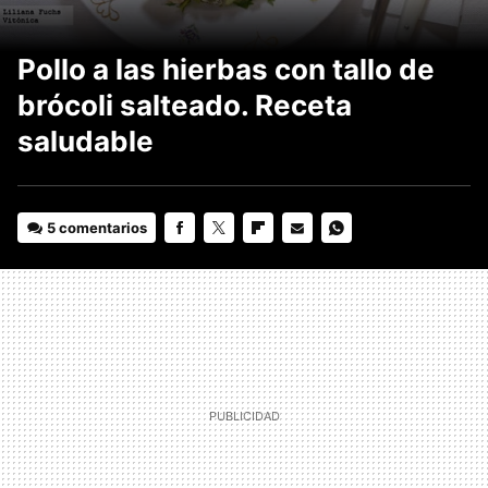
Pollo a las hierbas con tallo de
brócoli salteado. Receta
saludable
5 comentarios
FACEBOOK
TWITTER
FLIPBOARD
E-
WHATSAPP
MAIL