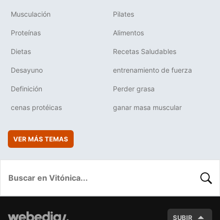
Musculación
Pilates
Proteínas
Alimentos
Dietas
Recetas Saludables
Desayuno
entrenamiento de fuerza
Definición
Perder grasa
cenas protéicas
ganar masa muscular
VER MÁS TEMAS
BUSC
SUBIR