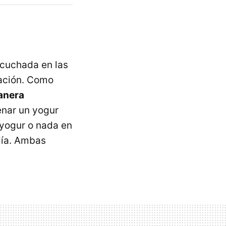
scuchada en las
tación. Como
anera
enar un yogur
 yogur o nada en
día. Ambas