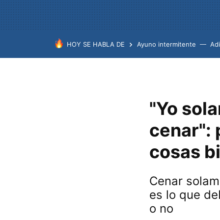
HOY SE HABLA DE
Ayuno intermitente
Ad
"Yo sol
cenar":
cosas b
Cenar solame
es lo que d
o no