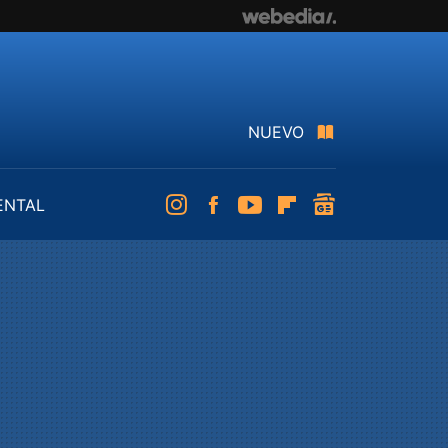
NUEVO
ENTAL
Instagram
Facebook
Youtube
Flipboard
googlenews