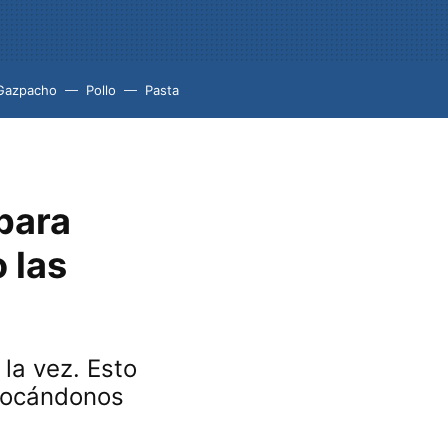
Gazpacho
Pollo
Pasta
para
 las
la vez. Esto
ivocándonos