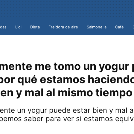
idas
Lidl
Dieta
Freidora de aire
Salmonella
Café
amente me tomo un yogur 
 por qué estamos haciendo
ien y mal al mismo tiempo
nte un yogur puede estar bien y mal a 
ebemos saber para ver si estamos equ