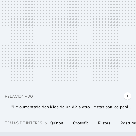
RELACIONADO
"He aumentado dos kilos de un día a otro": estas son las posibles razones de los cambios de peso injustificados
Porcentaje de grasa corporal: ¿cuándo es normal y cuándo es demasiado alto?
TEMAS DE INTERÉS
Quinoa
Crossfit
Pilates
Postura
Más pak choi y menos tomate: cómo las verduras asiáticas están revolucionando la huerta valenciana