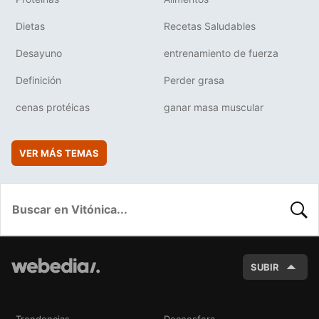
Dietas
Recetas Saludables
Desayuno
entrenamiento de fuerza
Definición
Perder grasa
cenas protéicas
ganar masa muscular
VER MÁS TEMAS
BUSC
SUBIR