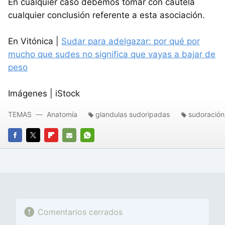
En cualquier caso debemos tomar con cautela
cualquier conclusión referente a esta asociación.
En Vitónica |
Sudar para adelgazar: por qué por
mucho que sudes no significa que vayas a bajar de
peso
Imágenes | iStock
TEMAS
Anatomía
glandulas sudoripadas
sudoración
FACEBOOK
TWITTER
FLIPBOARD
E-
WHATSAPP
MAIL
Comentarios cerrados