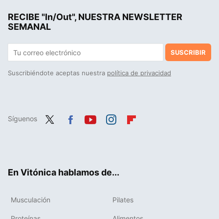
RECIBE "In/Out", NUESTRA NEWSLETTER
SEMANAL
SUSCRIBIR
Suscribiéndote aceptas nuestra
política de privacidad
Síguenos
Twit
Fac
You
Inst
Flip
ter
ebo
tub
agr
boa
ok
e
am
rd
En Vitónica hablamos de...
Musculación
Pilates
Proteínas
Alimentos