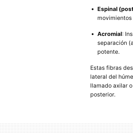
Espinal (post
movimientos d
Acromial
: In
separación (
potente.
Estas fibras de
lateral del húm
llamado axilar o
posterior.