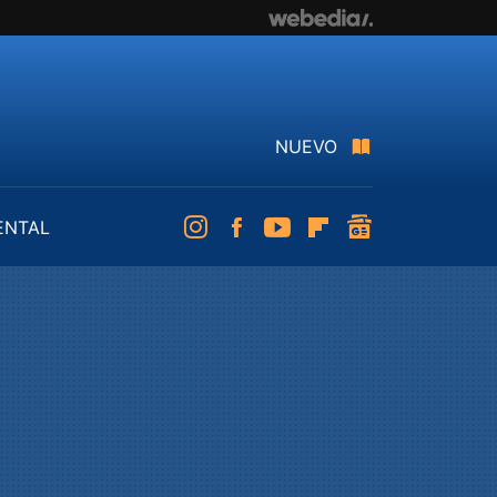
NUEVO
ENTAL
Instagram
Facebook
Youtube
Flipboard
googlenews