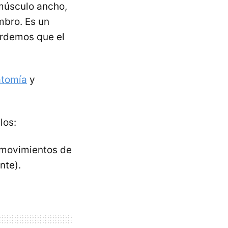
 músculo ancho,
mbro. Es un
ordemos que el
atomía
y
los:
os movimientos de
nte).