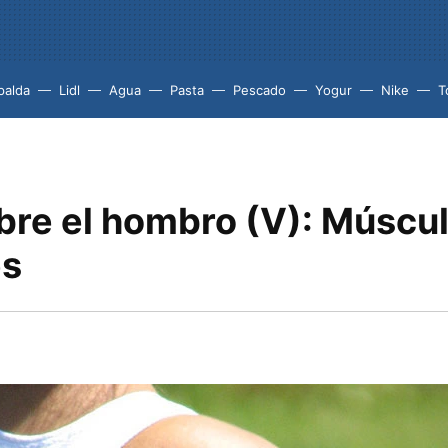
palda
Lidl
Agua
Pasta
Pescado
Yogur
Nike
T
bre el hombro (V): Múscu
es