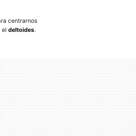
ara centrarnos
 el
deltoides
.