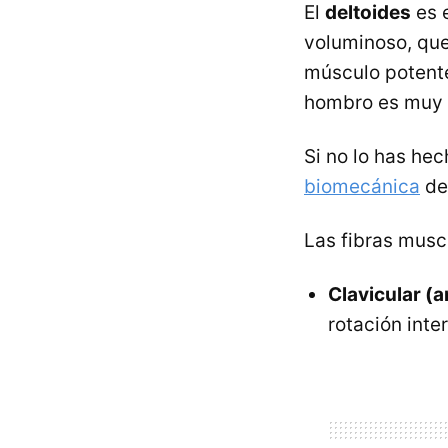
El
deltoides
es 
voluminoso, que 
músculo potente
hombro es muy m
Si no lo has he
biomecánica
de
Las fibras muscu
Clavicular (a
rotación inte