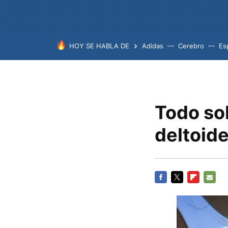
HOY SE HABLA DE
Adidas
Cerebro
Es
Todo so
deltoid
FACEBOOK
TWITTER
FLIPBOARD
E-
MAIL