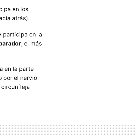
cipa en los
cia atrás).
y participa en la
eparador
, el más
a en la parte
o por el nervio
 circunfleja