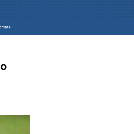
omate
lo