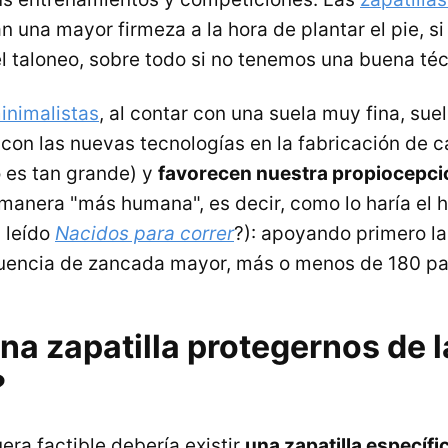
 una mayor firmeza a la hora de plantar el pie, si
l taloneo, sobre todo si no tenemos una buena téc
minimalistas
, al contar con una suela muy fina, sue
 con las nuevas tecnologías en la fabricación de c
o es tan grande) y
favorecen nuestra propiocepci
 manera "más humana", es decir, como lo haría el
s leído
Nacidos para correr
?): apoyando primero l
cuencia de zancada mayor, más o menos de 180 pa
a zapatilla protegernos de l
?
era factible debería existir
una zapatilla específi