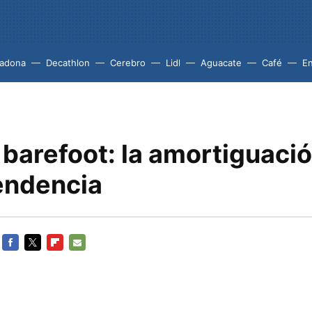
adona
Decathlon
Cerebro
Lidl
Aguacate
Café
En
 barefoot: la amortiguació
endencia
FACEBOOK
TWITTER
FLIPBOARD
E-
MAIL