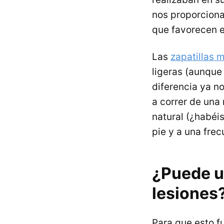
nos proporcionan
que favorecen e
Las
zapatillas 
ligeras (aunque
diferencia ya n
a correr de una
natural (¿habéi
pie y a una fre
¿Puede un
lesiones
Para que esto fu