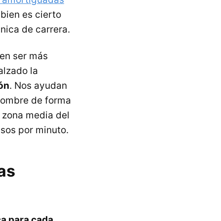
 bien es cierto
nica de carrera.
len ser más
alzado la
ón
. Nos ayudan
 hombre de forma
a zona media del
sos por minuto.
as
ca para cada