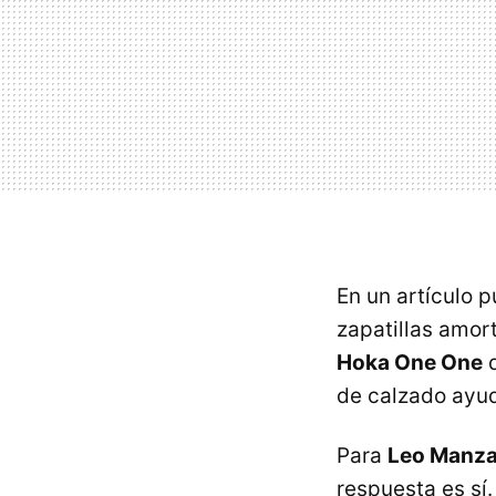
En un artículo 
zapatillas amort
Hoka One One
q
de calzado ayud
Para
Leo Manz
respuesta es sí