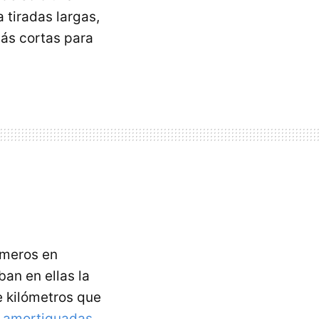
 tiradas largas,
ás cortas para
imeros en
ban en ellas la
e kilómetros que
s amortiguadas