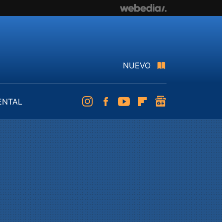
NUEVO
ENTAL
Instagram
Facebook
Youtube
Flipboard
googlenews