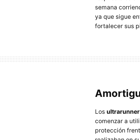
semana corriend
ya que sigue en
fortalecer sus p
Amortigu
Los
ultrarunner
comenzar a utili
protección fren
realizaban en s