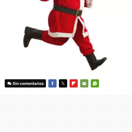
Sin comentarios
FACEBOOK
TWITTER
FLIPBOARD
E-
WHATSAPP
MAIL