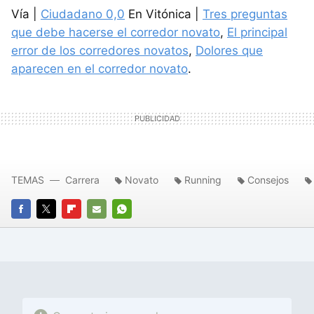
Vía |
Ciudadano 0,0
En Vitónica |
Tres preguntas
que debe hacerse el corredor novato
,
El principal
error de los corredores novatos
,
Dolores que
aparecen en el corredor novato
.
TEMAS
Carrera
Novato
Running
Consejos
FACEBOOK
TWITTER
FLIPBOARD
E-
WHATSAPP
MAIL