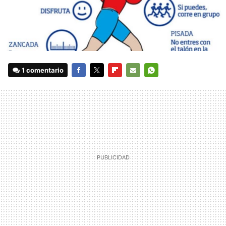
1 comentario
FACEBOOK
TWITTER
FLIPBOARD
E-
WHATSAPP
MAIL