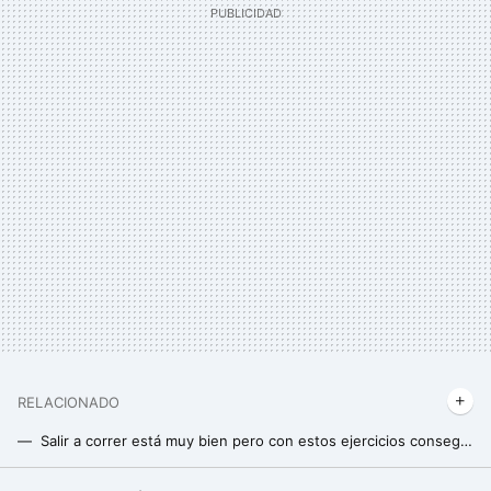
RELACIONADO
Salir a correr está muy bien pero con estos ejercicios conseguirás los mismos beneficios sin lastimar tus rodillas
Cómo utilizar la regla 80/20 para mejorar mucho tu resistencia haciendo "poco"