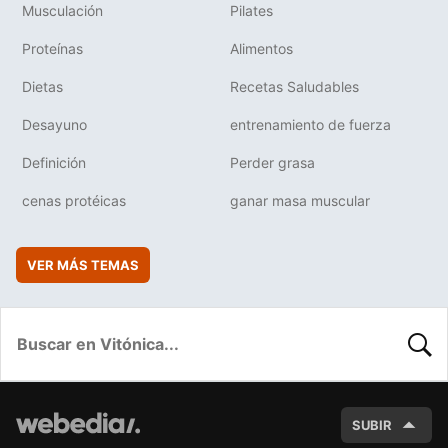
Musculación
Pilates
Proteínas
Alimentos
Dietas
Recetas Saludables
Desayuno
entrenamiento de fuerza
Definición
Perder grasa
cenas protéicas
ganar masa muscular
VER MÁS TEMAS
BUSC
SUBIR