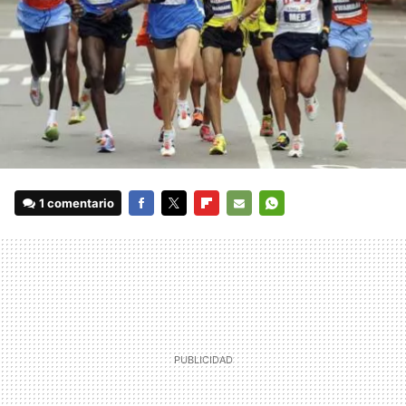
1 comentario
FACEBOOK
TWITTER
FLIPBOARD
E-
WHATSAPP
MAIL