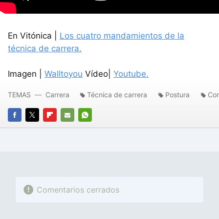
En Vitónica |
Los cuatro mandamientos de la
técnica de carrera.
Imagen |
Walltoyou
Vídeo|
Youtube.
TEMAS
Carrera
Técnica de carrera
Postura
Cor
FACEBOOK
TWITTER
FLIPBOARD
E-
WHATSAPP
MAIL
Comentarios cerrados