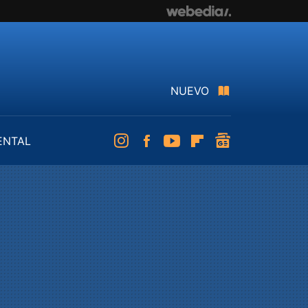
NUEVO
ENTAL
Instagram
Facebook
Youtube
Flipboard
googlenews