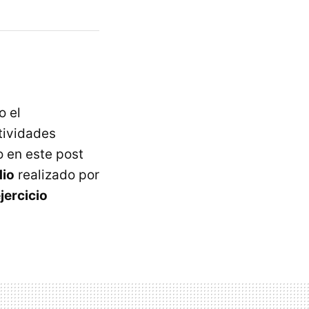
o el
tividades
o en este post
dio
realizado por
ejercicio