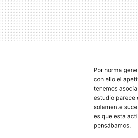
Por norma gene
con ello el ape
tenemos asociad
estudio parece 
solamente suced
es que esta act
pensábamos.