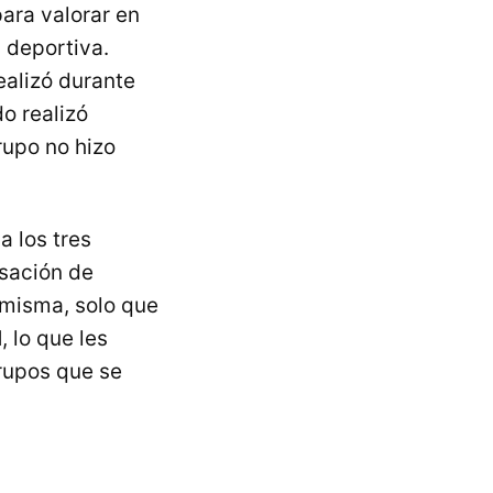
ara valorar en
d deportiva.
realizó durante
o realizó
rupo no hizo
a los tres
nsación de
 misma, solo que
d
, lo que les
rupos que se