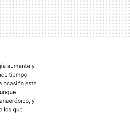
gía aumente y
hace tiempo
a ocasión este
aunque
 anaeróbico, y
e los que