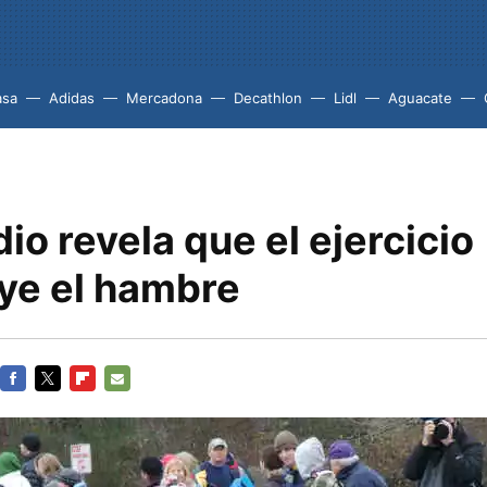
asa
Adidas
Mercadona
Decathlon
Lidl
Aguacate
io revela que el ejercicio
ye el hambre
FACEBOOK
TWITTER
FLIPBOARD
E-
MAIL