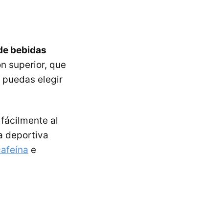
de bebidas
n superior, que
 puedas elegir
fácilmente al
a deportiva
cafeína
e