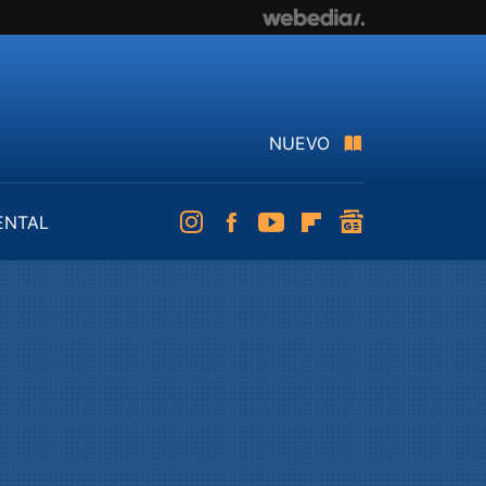
NUEVO
ENTAL
Instagram
Facebook
Youtube
Flipboard
googlenews