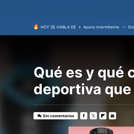
HOY SE HABLA DE
Ayuno intermitente
Gr
Qué es y qué 
deportiva que
Sin comentarios
FACEBOOK
TWITTER
FLIPBOARD
E-
MAIL