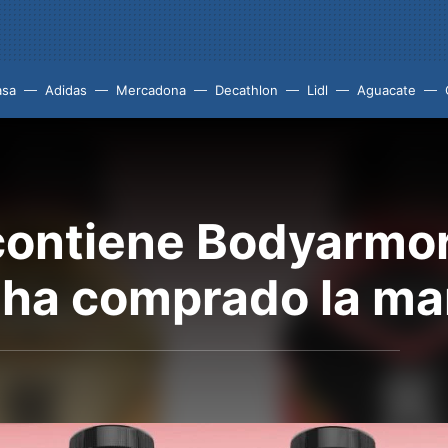
asa
Adidas
Mercadona
Decathlon
Lidl
Aguacate
contiene Bodyarmor,
 ha comprado la m