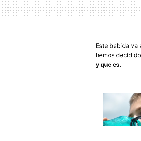
Este bebida va 
hemos decidid
y qué es
.