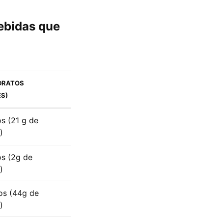
bebidas que
DRATOS
S)
s (21 g de
)
s (2g de
)
os (44g de
)