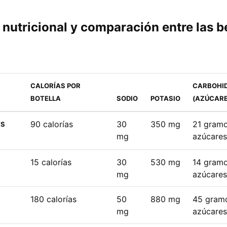
 nutricional y comparación entre las 
CALORÍAS POR
CARBOHI
BOTELLA
SODIO
POTASIO
(AZÚCARE
90 calorías
30
350 mg
21 gramo
TS
mg
azúcares
15 calorías
30
530 mg
14 gramo
mg
azúcares
180 calorías
50
880 mg
45 gram
mg
azúcares