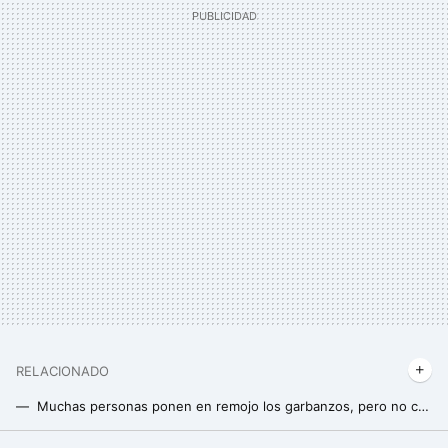
RELACIONADO
Muchas personas ponen en remojo los garbanzos, pero no conocen el beneficio más importante de hacerlo
La mejor forma de conservar el queso y el embutido una vez abierto sin que se seque o aparezca moho