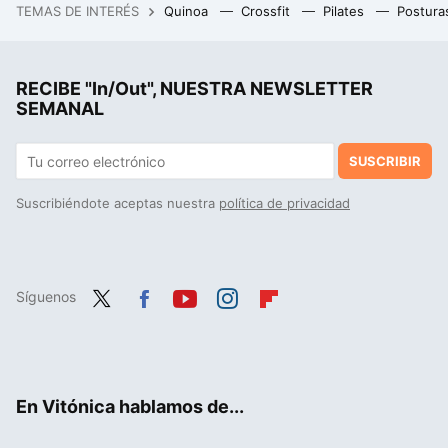
TEMAS DE INTERÉS
Quinoa
Crossfit
Pilates
Postura
El incendio de Los Gallardos acaba de poner sobre la mesa un problema enorme: España está llena de cables que "no son de nadie"
RECIBE "In/Out", NUESTRA NEWSLETTER
SEMANAL
SUSCRIBIR
Suscribiéndote aceptas nuestra
política de privacidad
Síguenos
Twit
Fac
You
Inst
Flip
ter
ebo
tub
agr
boa
ok
e
am
rd
En Vitónica hablamos de...