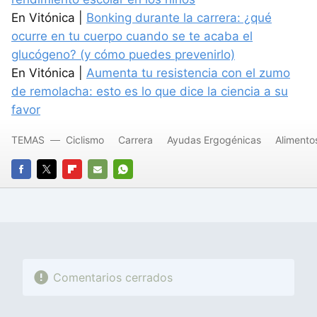
En Vitónica |
Bonking durante la carrera: ¿qué
ocurre en tu cuerpo cuando se te acaba el
glucógeno? (y cómo puedes prevenirlo)
En Vitónica |
Aumenta tu resistencia con el zumo
de remolacha: esto es lo que dice la ciencia a su
favor
TEMAS
Ciclismo
Carrera
Ayudas Ergogénicas
Alimento
FACEBOOK
TWITTER
FLIPBOARD
E-
WHATSAPP
MAIL
Comentarios cerrados