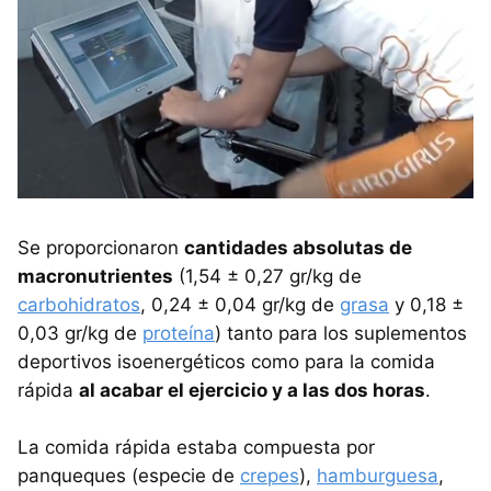
Se proporcionaron
cantidades absolutas de
macronutrientes
(1,54 ± 0,27 gr/kg de
carbohidratos
, 0,24 ± 0,04 gr/kg de
grasa
y 0,18 ±
0,03 gr/kg de
proteína
) tanto para los suplementos
deportivos isoenergéticos como para la comida
rápida
al acabar el ejercicio y a las dos horas
.
La comida rápida estaba compuesta por
panqueques (especie de
crepes
),
hamburguesa
,