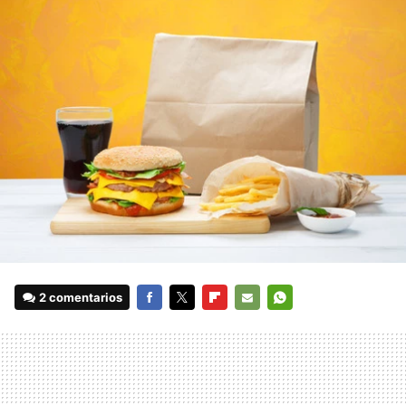
2 comentarios
FACEBOOK
TWITTER
FLIPBOARD
E-
WHATSAPP
MAIL