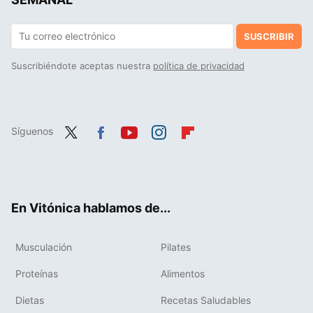
SUSCRIBIR
Suscribiéndote aceptas nuestra
política de privacidad
Síguenos
Twit
Fac
You
Inst
Flip
ter
ebo
tub
agr
boa
ok
e
am
rd
En Vitónica hablamos de...
Musculación
Pilates
Proteínas
Alimentos
Dietas
Recetas Saludables