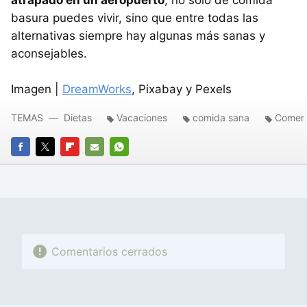
atrapado en un aeropuerto
, no sólo de comida
basura puedes vivir, sino que entre todas las
alternativas siempre hay algunas más sanas y
aconsejables.
Imagen |
DreamWorks
, Pixabay y Pexels
TEMAS
Dietas
Vacaciones
comida sana
Comer 
FACEBOOK
TWITTER
FLIPBOARD
E-
WHATSAPP
MAIL
Comentarios cerrados