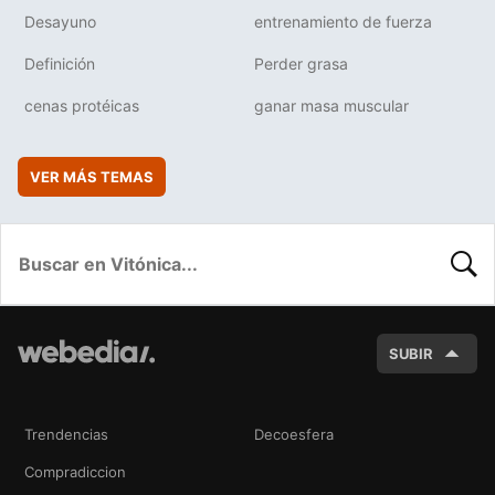
Desayuno
entrenamiento de fuerza
Definición
Perder grasa
cenas protéicas
ganar masa muscular
VER MÁS TEMAS
BUSC
SUBIR
Trendencias
Decoesfera
Compradiccion