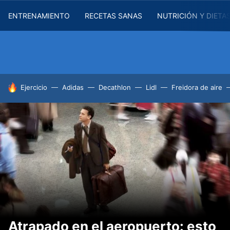
ENTRENAMIENTO
RECETAS SANAS
NUTRICIÓN Y DIETA
HOY SE HABLA DE
Ejercicio
Adidas
Decathlon
Lidl
Freidora de aire
Atrapado en el aeropuerto: esto