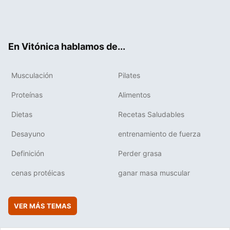
Twit
Fac
You
Inst
Flip
ter
ebo
tub
agr
boa
ok
e
am
rd
En Vitónica hablamos de...
Musculación
Pilates
Proteínas
Alimentos
Dietas
Recetas Saludables
Desayuno
entrenamiento de fuerza
Definición
Perder grasa
cenas protéicas
ganar masa muscular
VER MÁS TEMAS