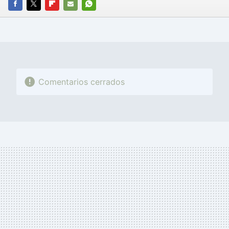
FACEBOOK
TWITTER
FLIPBOARD
E-
WHATSAPP
MAIL
Comentarios cerrados