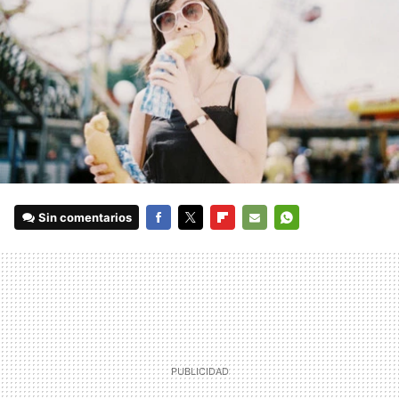
Sin comentarios
FACEBOOK
TWITTER
FLIPBOARD
E-
WHATSAPP
MAIL