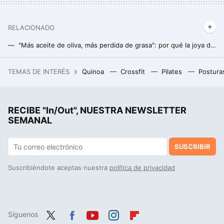
RELACIONADO
"Más aceite de oliva, más perdida de grasa": por qué la joya de la dieta mediterránea puede ayudarnos a adelgazar
Esto es lo que deberías desayunar si tienes el colesterol alto
TEMAS DE INTERÉS
Quinoa
Crossfit
Pilates
Postura
La nueva forma de preparar café sin cafeteras: con café molido y agua caliente
Un grupo de científicos españoles revela si el ayuno intermitente es útil para perder peso y ganar salud
RECIBE "In/Out", NUESTRA NEWSLETTER
Ni patata ni boniato: con este ingrediente puedes obtener un puré rico en proteínas, ideal para acompañar cualquier plato
SEMANAL
SUSCRIBIR
Suscribiéndote aceptas nuestra
política de privacidad
Síguenos