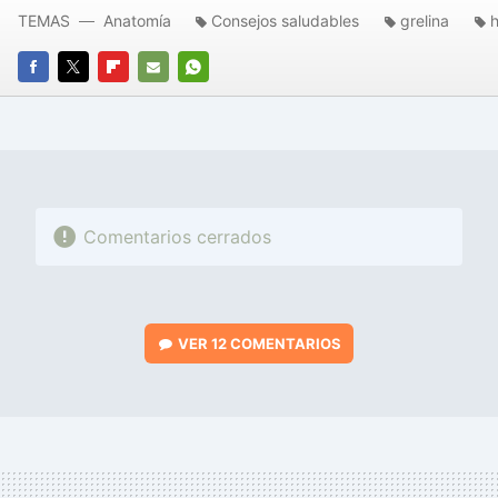
TEMAS
Anatomía
Consejos saludables
grelina
FACEBOOK
TWITTER
FLIPBOARD
E-
WHATSAPP
MAIL
Comentarios cerrados
VER
12 COMENTARIOS