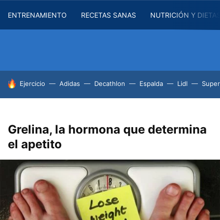
ENTRENAMIENTO
RECETAS SANAS
NUTRICIÓN Y DIETA
HOY SE HABLA DE
Ejercicio
Adidas
Decathlon
Espalda
Lidl
Supe
Grelina, la hormona que determina
el apetito