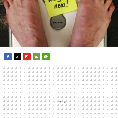
FACEBOOK
TWITTER
FLIPBOARD
E-
WHATSAPP
MAIL