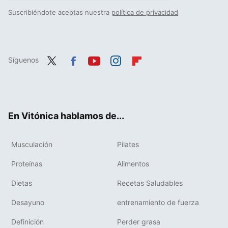
Suscribiéndote aceptas nuestra
política de privacidad
Síguenos
Twit
Fac
You
Inst
Flip
ter
ebo
tub
agr
boa
ok
e
am
rd
En Vitónica hablamos de...
Musculación
Pilates
Proteínas
Alimentos
Dietas
Recetas Saludables
Desayuno
entrenamiento de fuerza
Definición
Perder grasa