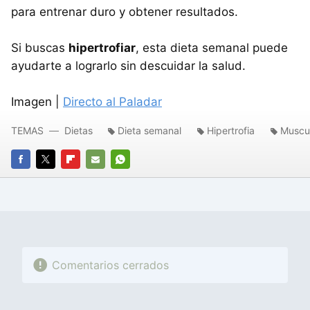
para entrenar duro y obtener resultados.
Si buscas
hipertrofiar
, esta dieta semanal puede
ayudarte a lograrlo sin descuidar la salud.
Imagen |
Directo al Paladar
TEMAS
Dietas
Dieta semanal
Hipertrofia
Muscu
FACEBOOK
TWITTER
FLIPBOARD
E-
WHATSAPP
MAIL
Comentarios cerrados